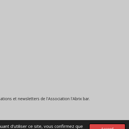
ons et newsletters de l'Association l'Abrix bar.
uant d'utiliser ce site, vous confirmez que
Propulsé par
Webador
Accord