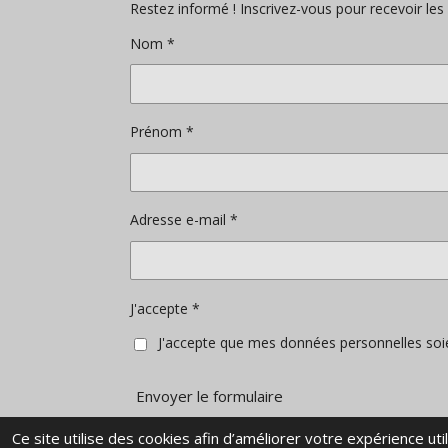
c
s
Restez informé ! Inscrivez-vous pour recevoir les a
e
t
b
a
Nom *
o
g
o
r
k
a
m
Prénom *
Adresse e-mail *
J'accepte *
J'accepte que mes données personnelles soien
Envoyer le formulaire
Ce site utilise des cookies afin d’améliorer votre expérience u
© 2023 - 2026 Abrixbar.com