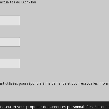
ctualités de l'Abrix bar
t utilisées pour répondre à ma demande et pour recevoir les informati
tilisateur et vous proposer des annonces personnalisées. En contin