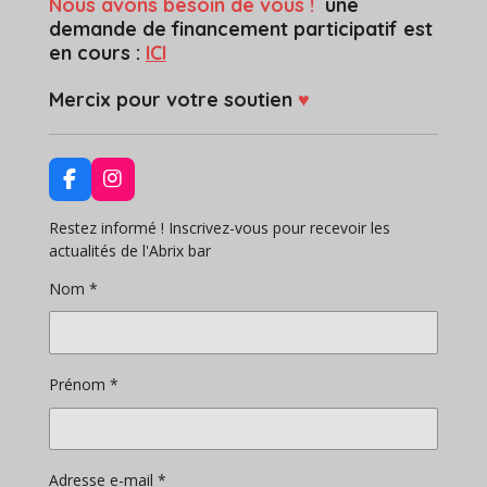
Nous avons besoin de vous !
une
demande de financement participatif est
en cours :
ICI
Mercix pour votre soutien
♥
F
I
a
n
c
s
Restez informé ! Inscrivez-vous pour recevoir les
e
t
actualités de l'Abrix bar
b
a
o
g
Nom *
o
r
k
a
m
Prénom *
Adresse e-mail *