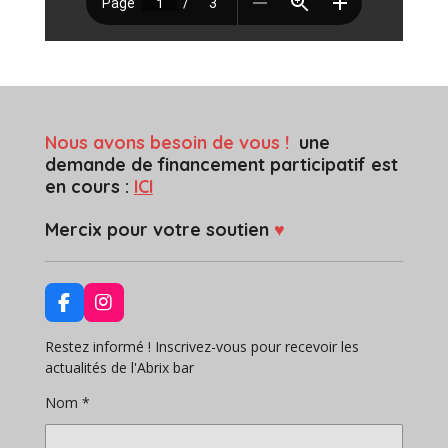
Nous avons besoin de vous !
une
demande de financement participatif est
en cours :
ICI
Mercix pour votre soutien
♥
F
I
a
n
c
s
Restez informé ! Inscrivez-vous pour recevoir les
e
t
actualités de l'Abrix bar
b
a
o
g
Nom *
o
r
k
a