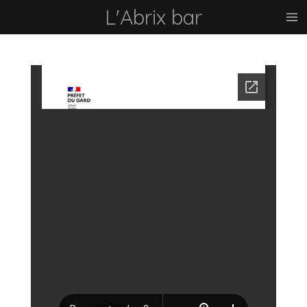
L'Abrix bar
Passer
au
contenu
principal