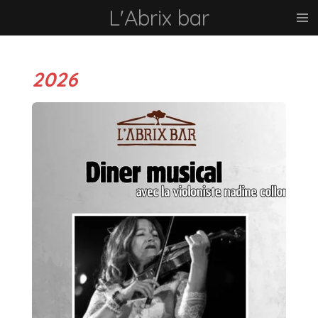
L'Abrix bar
Passer
au
contenu
principal
2026